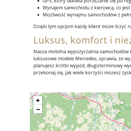
GPS, który ułatwia poruszanie się po reg
Wynajem samochodu z kierowcą, co jest 
Możliwość wynajmu samochodów z pełny
Dzięki tym opcjom każdy klient może liczyć n
Luksus, komfort i nie
Nasza mobilna wypożyczalnia samochodów to 
luksusowe modele Mercedes, sprawia, że wyn
planujesz krótki wyjazd, długoterminowy wyna
przekonaj się, jak wiele korzyści możesz zy
+
−