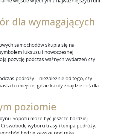
larne wejście w jednym z najważniejszych dni
ór dla wymagających
sowych samochodów skupia się na
ą symbolem luksusu i nowoczesnej
woją pozycję podczas ważnych wydarzeń czy
czas podróży – niezależnie od tego, czy
sta to miejsce, gdzie każdy znajdzie coś dla
wym poziomie
yni i Sopotu może być jeszcze bardziej
 Ci swobodę wyboru trasy i tempa podróży.
samochód będzie zawsze pod ręką.