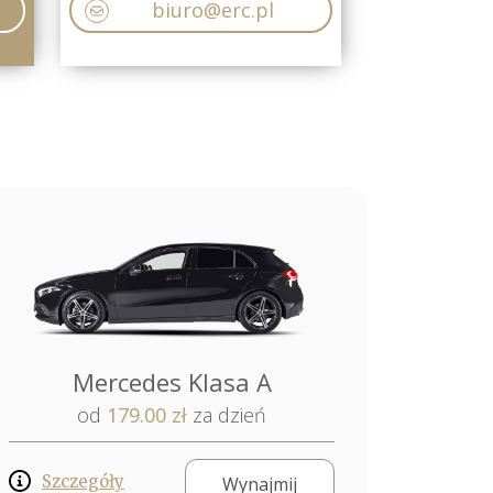
biuro@erc.pl
Mercedes Klasa A
od
179.00 zł
za dzień
Szczegóły
Wynajmij