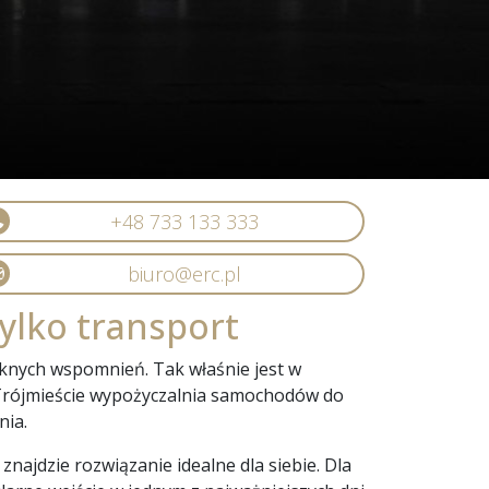
+48 733 133 333
biuro@erc.pl
tylko transport
ęknych wspomnień. Tak właśnie jest w
W Trójmieście wypożyczalnia samochodów do
nia.
ajdzie rozwiązanie idealne dla siebie. Dla