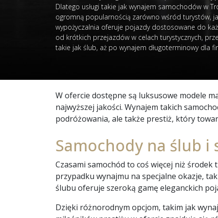
Dlatego usługi takie jak wynajem samochodów w Tró
ogromną popularnością zarówno wśród turystów, ja
wypożyczalnia oferuje pojazdy dostosowane do każ
od krótkich przejazdów w celach turystycznych, prz
takie jak ślub, aż po wynajem długoterminowy dla fi
W ofercie dostępne są luksusowe modele mar
najwyższej jakości. Wynajem takich samoch
podróżowania, ale także prestiż, który tow
Samochody na ślub i s
Czasami samochód to coś więcej niż środek t
przypadku wynajmu na specjalne okazje, tak
ślubu oferuje szeroką gamę eleganckich po
Dzięki różnorodnym opcjom, takim jak wynaje