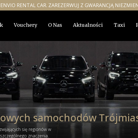
 Z ENVIO RENTAL CAR. ZAREZERWUJ Z GWARANCJĄ NIEZMIE
k
Vouchery
O Nas
Aktualności
Taxi
sowych samochodów Trójmia
zwijających się regionów w
ą szczególnego znaczenia.