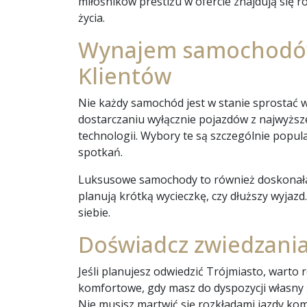
miłośników prestiżu w ofercie znajdują się 
życia.
Wynajem samochodów 
Klientów
Nie każdy samochód jest w stanie sprostać
dostarczaniu wyłącznie pojazdów z najwyższe
technologii. Wybory te są szczególnie popu
spotkań.
Luksusowe samochody to również doskonała 
planują krótką wycieczkę, czy dłuższy wyjazd
siebie.
Doświadcz zwiedzani
Jeśli planujesz odwiedzić Trójmiasto, wart
komfortowe, gdy masz do dyspozycji własny
Nie musisz martwić się rozkładami jazdy ko