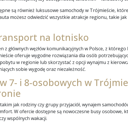
stępne są również luksusowe samochody w Trójmieście, które
auta możesz odwiedzić wszystkie atrakcje regionu, takie ja
ransport na lotnisko
n z głównych węzłów komunikacyjnych w Polsce, z którego ko
ście oferuje wygodne rozwiązania dla osób potrzebujących 
bytu w regionie lub skorzystać z opcji wynajmu z kierowc
eniących sobie wygodę oraz niezależność.
7- i 8-osobowych w Trójmie
ronie
takim jak rodziny czy grupy przyjaciół, wynajem samochodów
omfort. W ofercie dostępne są nowoczesne busy osobowe, k
czy wspólnych wakacji.