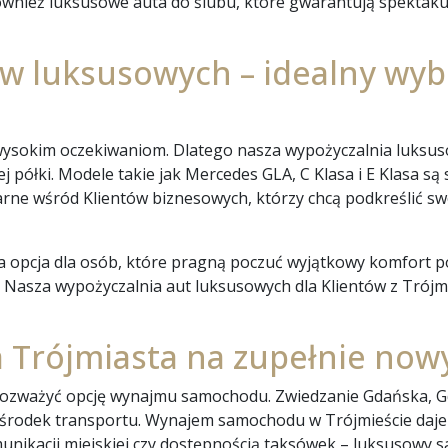
również luksusowe auta do ślubu, które gwarantują spektaku
luksusowych – idealny wyb
 wysokim oczekiwaniom. Dlatego nasza wypożyczalnia luksu
j półki. Modele takie jak Mercedes GLA, C Klasa i E Klasa s
larne wśród Klientów biznesowych, którzy chcą podkreślić s
opcja dla osób, które pragną poczuć wyjątkowy komfort pod
. Nasza wypożyczalnia aut luksusowych dla Klientów z Trójmia
a Trójmiasta na zupełnie no
o rozważyć opcję wynajmu samochodu. Zwiedzanie Gdańska, Gd
 środek transportu. Wynajem samochodu w Trójmieście daje
munikacji miejskiej czy dostępnością taksówek – luksusowy 