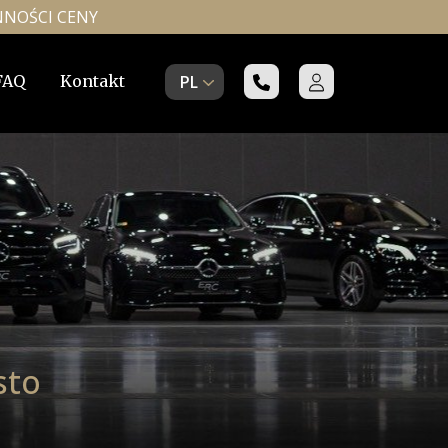
NNOŚCI CENY
FAQ
Kontakt
PL
sto