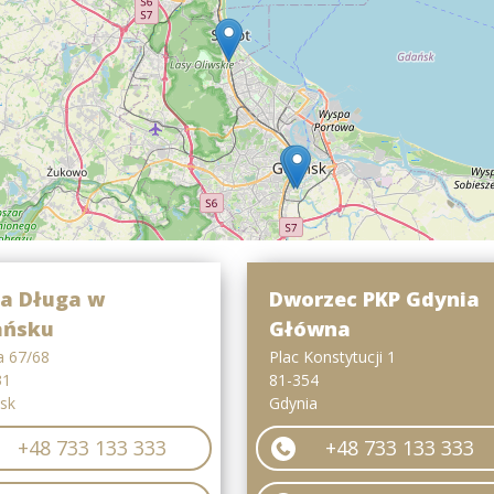
ca Długa w
Dworzec PKP Gdynia
ańsku
Główna
a 67/68
Plac Konstytucji 1
31
81-354
sk
Gdynia
+48 733 133 333
+48 733 133 333