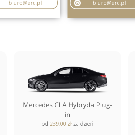
biuro@erc.pl
biuro@erc.pl
Mercedes CLA Hybryda Plug-
in
od
239.00 zł
za dzień