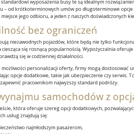
standardowi wyposażenia busy te są idealnym rozwiązaniem
u – od krótkoterminowych umów po długoterminowe opcje d
rz miejsce jego odbioru, a jeden z naszych doświadczonych 
ilność bez ograniczeń
ebują niezawodnych pojazdów, które będą nie tylko funkcjona
a ciesząca się rosnącą popularnością. Wypożyczalnia oferu
prawdzą się w codziennej działalności.
ożliwości personalizacji oferty, firmy mogą dostosować us
ąc opcje dodatkowe, takie jak ubezpieczenie czy serwis. To
 i zapewnić pracownikom najwyższy standard podróży.
a wynajmu samochodów z opc
ście, która oferuje szereg opcji dodatkowych, pozwalając
ch usług znajdują się:
ezpieczeństwo najmłodszym pasażerom,