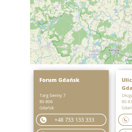
Forum Gdańsk
Uli
Gd
Targ Sienny 7
Dług
80-806
80-8
Gdańsk
Gdań
+48 733 133 333