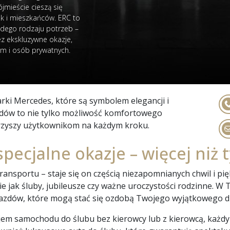
jmieście cieszą się
k i mieszkańców. ERC to
dego rodzaju potrzeb –
ez ekskluzywne okazje,
rm i osób prywatnych.
ki Mercedes, które są symbolem elegancji i
odów to nie tylko możliwość komfortowego
arzyszy użytkownikom na każdym kroku.
pecjalne okazje – więcej niż 
ransportu – staje się on częścią niezapomnianych chwil i pi
ie jak śluby, jubileusze czy ważne uroczystości rodzinne. 
jazdów, które mogą stać się ozdobą Twojego wyjątkowego d
m samochodu do ślubu bez kierowcy lub z kierowcą, każdy zn