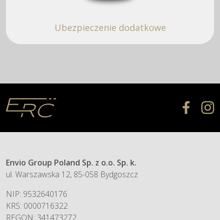
Ubezpieczenie dodatkowe
Envio Group Poland Sp. z o.o. Sp. k.
ul. Warszawska 12, 85-058 Bydgoszcz
NIP: 9532640176
KRS: 0000716322
REGON: 341473272