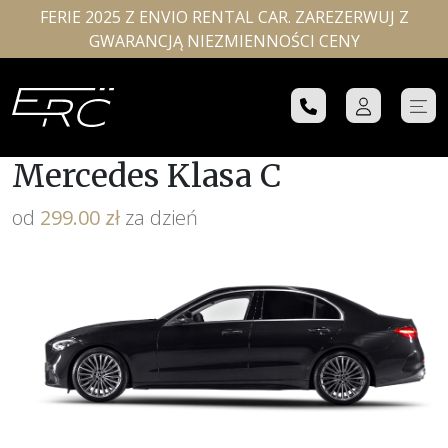
FERIE 2025 Z ENVIO RENTAL CAR. ZAREZERWUJ Z
GWARANCJĄ NIEZMIENNOŚCI CENY
Mercedes Klasa C
od
299.00 zł
za dzień