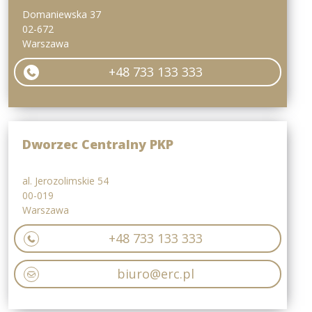
Domaniewska 37
02-672
Warszawa
+48 733 133 333
Dworzec Centralny PKP
al. Jerozolimskie 54
00-019
Warszawa
+48 733 133 333
biuro@erc.pl