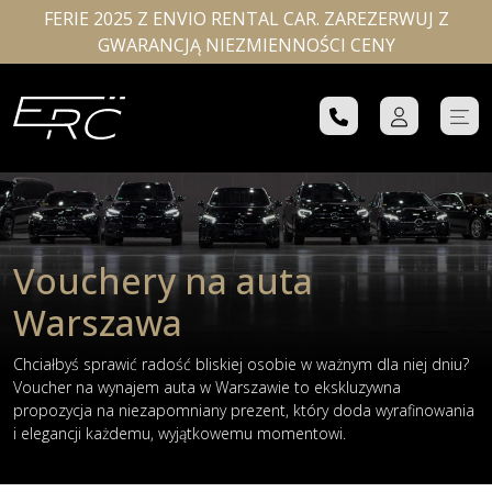
FERIE 2025 Z ENVIO RENTAL CAR. ZAREZERWUJ Z
GWARANCJĄ NIEZMIENNOŚCI CENY
Vouchery na auta
Warszawa
Chciałbyś sprawić radość bliskiej osobie w ważnym dla niej dniu?
Voucher na wynajem auta w Warszawie to ekskluzywna
propozycja na niezapomniany prezent, który doda wyrafinowania
i elegancji każdemu, wyjątkowemu momentowi.