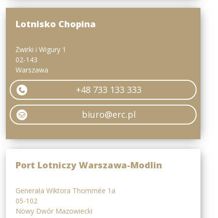
Lotnisko Chopina
Żwirki i Wigury 1
02-143
Warszawa
+48 733 133 333
biuro@erc.pl
Port Lotniczy Warszawa-Modlin
Generała Wiktora Thommée 1a
05-102
Nowy Dwór Mazowiecki