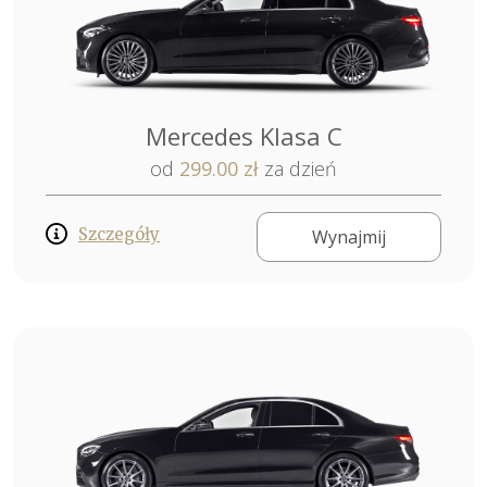
Mercedes Klasa C
od
299.00 zł
za dzień
Szczegóły
Wynajmij