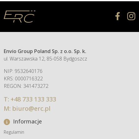
Envio Group Poland Sp. z o.o. Sp. k.
ul. Warszawska 12, 85-058 Bydgoszcz
NIP: 9532640176
KRS: 0000716322
REGON: 341473272
T:
+48 733 133 333
M:
biuro@erc.pl
Informacje
Regulamin