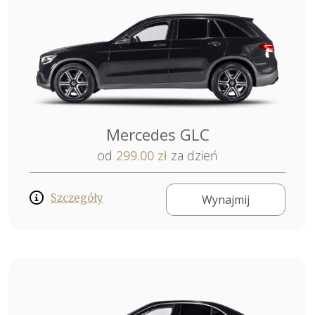
Mercedes GLC
od
299.00 zł
za dzień
Szczegóły
Wynajmij