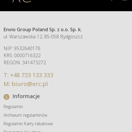
Envio Group Poland Sp. z o.o. Sp. k.
ul. Warszawska 12, 85-058 Bydgoszcz
NIP: 9532640176
KRS: 0000716322
REGON: 341473272
T:
+48 733 133 333
M:
biuro@erc.pl
Informacje
Regulamin
Archiwum regulaminów
Regulamin Karty rabatowe