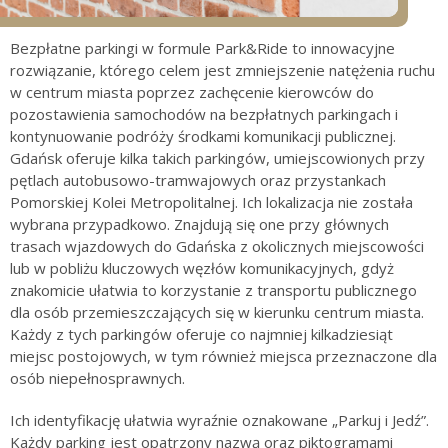
Bezpłatne parkingi w formule Park&Ride to innowacyjne
rozwiązanie, którego celem jest zmniejszenie natężenia ruchu
w centrum miasta poprzez zachęcenie kierowców do
pozostawienia samochodów na bezpłatnych parkingach i
kontynuowanie podróży środkami komunikacji publicznej.
Gdańsk oferuje kilka takich parkingów, umiejscowionych przy
pętlach autobusowo-tramwajowych oraz przystankach
Pomorskiej Kolei Metropolitalnej. Ich lokalizacja nie została
wybrana przypadkowo. Znajdują się one przy głównych
trasach wjazdowych do Gdańska z okolicznych miejscowości
lub w pobliżu kluczowych węzłów komunikacyjnych, gdyż
znakomicie ułatwia to korzystanie z transportu publicznego
dla osób przemieszczających się w kierunku centrum miasta.
Każdy z tych parkingów oferuje co najmniej kilkadziesiąt
miejsc postojowych, w tym również miejsca przeznaczone dla
osób niepełnosprawnych.
Ich identyfikację ułatwia wyraźnie oznakowane „Parkuj i Jedź”.
Każdy parking jest opatrzony nazwą oraz piktogramami